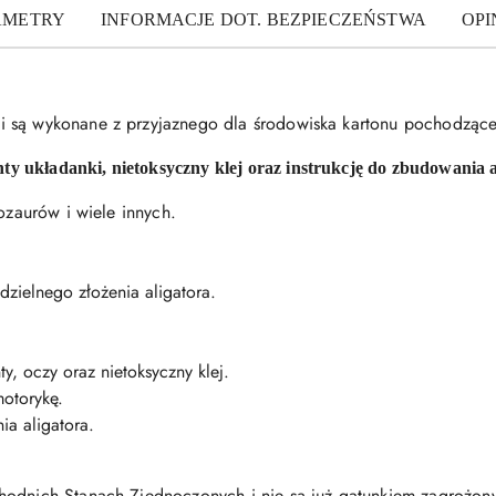
AMETRY
INFORMACJE DOT. BEZPIECZEŃSTWA
OPIN
 są wykonane z przyjaznego dla środowiska kartonu pochodzącego
 układanki, nietoksyczny klej oraz instrukcję do zbudowania a
nozaurów i wiele innych.
zielnego złożenia aligatora.
 oczy oraz nietoksyczny klej.
otorykę.
ia aligatora.
hodnich Stanach Zjednoczonych i nie są już gatunkiem zagrożo