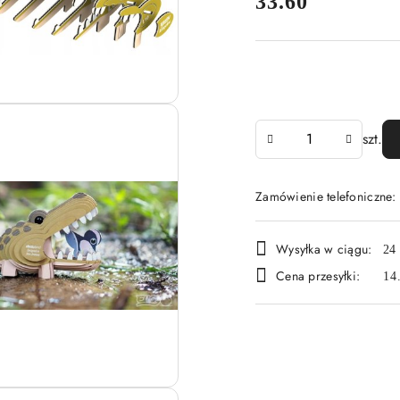
cena:
33.60
Ilość
szt.
Zamówienie telefoniczne
Dostępność
Wysyłka w ciągu:
24
i
Cena przesyłki:
14
dostawa