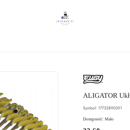
NAZWA
PRODUCENTA:
EUGY
ALIGATOR Ukła
Symbol:
17732890391
Dostępność:
Mało