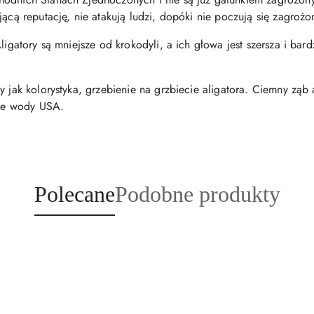
jącą reputację, nie atakują ludzi, dopóki nie poczują się zagrożo
ligatory są mniejsze od krokodyli, a ich głowa jest szersza i bar
y jak kolorystyka, grzebienie na grzbiecie aligatora. Ciemny ząb
one wody USA.
Produkty
Produkty
Polecane
Podobne produkty
o
o
statusie:
statusie: