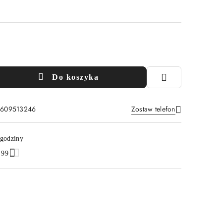
Do koszyka
: 609513246
Zostaw telefon
Wyślij
 godziny
.99