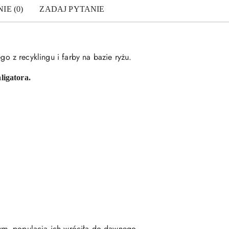
IE (0)
ZADAJ PYTANIE
 z recyklingu i farby na bazie ryżu.
ligatora.
nym, populacja ich wróciła do dawnego