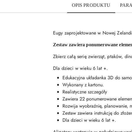
OPIS PRODUKTU
PAR
Eugy zaprojektowane w Nowej Zelandii
Zestaw zawiera ponumerowane elementy
Zbierz całą serię zwierząt, ptaków, di
Dla dzieci w wieku 6 lat +.
Edukacyjna układanka 3D do samod
Wykonany z kartonu.
Realistyczne szczegóły
Zawiera 22 ponumerowane elementy,
Rozwija wyobraźnię, planowanie, m
Zestaw zawiera instrukcję do złożen
Dla dzieci w wieku 6 lat +.
Aligatory występują w południowo-wsc