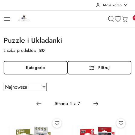
Moje konto
Przejdź do treści głównej
Przejdź do wyszukiwarki
Przejdź do moje konto
Przejdź do menu głównego
Przejdź do stopki
Puzzle i Układanki
Liczba produktów:
80
Kategorie
Filtruj
Zastosowano sortowanie: Najnowsze.
Sortuj
według