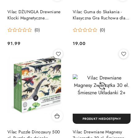
Vilac DŻUNGLA Drewniane
Vilac Guma do Skakania -
Klocki Magnetyczne
Klasyczna Gra Ruchowa dla
Edukacyjne 2+
Dzieci
(0)
(0)
91.99
19.00
Cena:
Cena:
PRODUKT NIEDOSTĘPNY
Vilac Puzzle Dinozaury 500
Vilac Drewniane Magnesy
el. Puzzle dla dziecka
Zwierzątka 30 el. Śmieszne