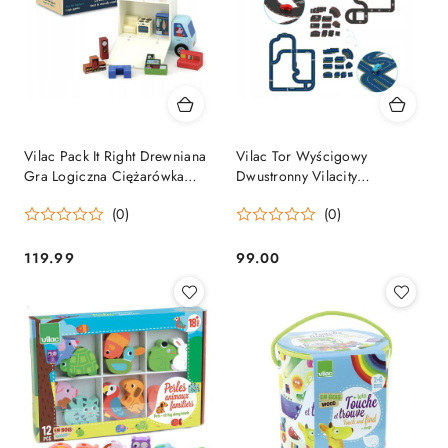
Vilac Pack It Right Drewniana
Vilac Tor Wyścigowy
Gra Logiczna Ciężarówka
Dwustronny Vilacity
Meble 5+
Drewniane Samochodziki 3+
(0)
(0)
119.99
99.00
Cena:
Cena: