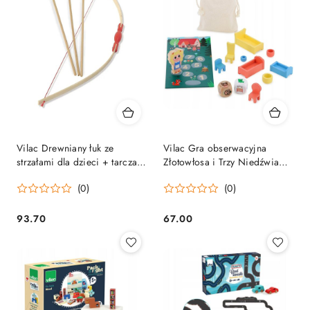
Vilac Drewniany łuk ze
Vilac Gra obserwacyjna
strzałami dla dzieci + tarcza i
Złotowłosa i Trzy Niedźwiadki
pióropusz 5+
Gra rodzinna 4+
(0)
(0)
93.70
67.00
Cena:
Cena: