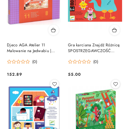
Djeco AGA Atelier 11
Gra karciana Znajdź Różnicę
Malowanie na Jedwabiu |
SPOSTRZEGAWCZOŚĆ
Zestaw Artystyczny 15+
POTWORKI 6-99 lat Djeco
(0)
(0)
152.89
55.00
Cena:
Cena: