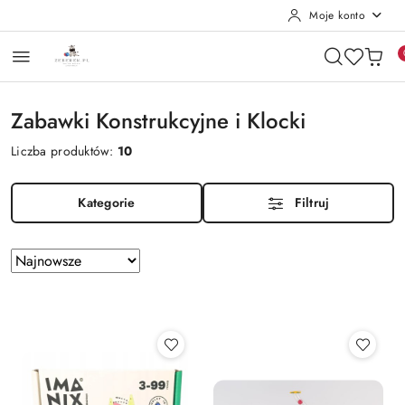
Moje konto
Przejdź do treści głównej
Przejdź do wyszukiwarki
Przejdź do moje konto
Przejdź do menu głównego
Przejdź do stopki
Zabawki Konstrukcyjne i Klocki
Liczba produktów:
10
Kategorie
Filtruj
Zastosowano
Sortuj
według
sortowanie:
Najnowsze.