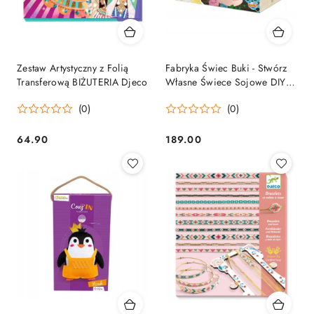
Zestaw Artystyczny z Folią
Fabryka Świec Buki - Stwórz
Transferową BIŻUTERIA Djeco
Własne Świece Sojowe DIY
Wosk 900 g 7 lat+
(0)
(0)
64.90
189.00
Cena:
Cena: