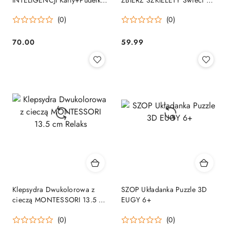
6+
ciemności 6-99 lat DJECO
(0)
(0)
70.00
59.99
Cena:
Cena:
Klepsydra Dwukolorowa z
SZOP Układanka Puzzle 3D
cieczą MONTESSORI 13.5 cm
EUGY 6+
Relaks
(0)
(0)