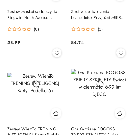
Zestaw Maskotka do szycia
Zestaw do tworzenia
Pingwin Noah Avenue
bransoletek Przyjaźni MIKRO
Mandarine
PEREŁKI DJECO
(0)
(0)
53.99
84.74
Cena:
Cena:
Zestaw WiemTo TRENING
Gra Karciana BOGOSS
INTELIGENCJI Karty+Pudełko
ZBIERZ SZKIELETY Świeci w