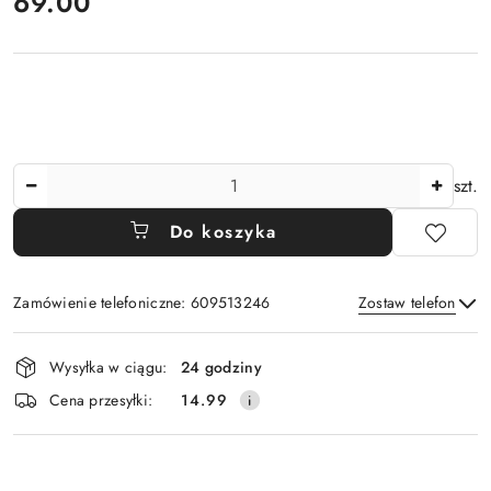
cena:
69.00
Ilość
szt.
Do koszyka
Zamówienie telefoniczne: 609513246
Zostaw telefon
Dostępność
Wysyłka w ciągu:
24 godziny
i
Wyślij
Cena przesyłki:
14.99
dostawa