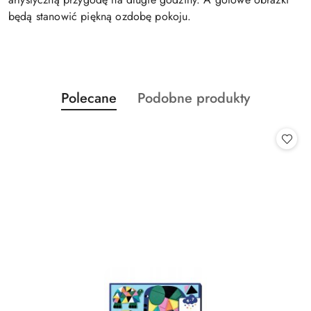
będą stanowić piękną ozdobę pokoju.
Produkty
Produkty
Polecane
Podobne produkty
Pomiń karuzelę produktów
o
o
statusie:
statusie: