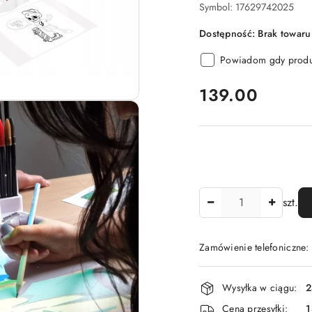
Symbol:
17629742025
Dostępność:
Brak towaru
Powiadom gdy produk
cena:
139.00
Ilość
szt.
Zamówienie telefoniczne
Dostępność
Wysyłka w ciągu:
2
i
Cena przesyłki:
1