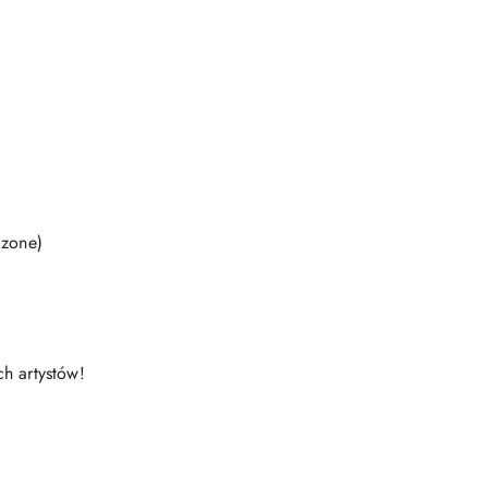
czone)
ch artystów!