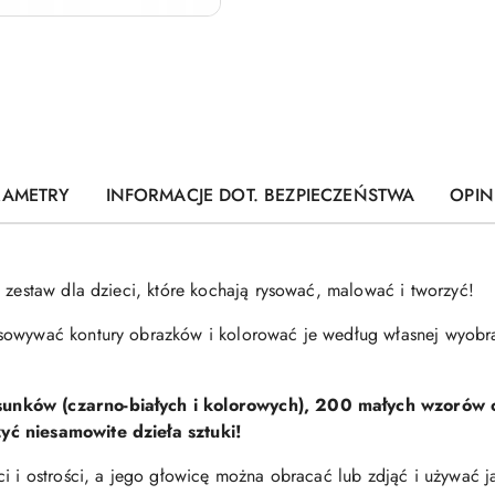
RAMETRY
INFORMACJE DOT. BEZPIECZEŃSTWA
OPINI
 zestaw dla dzieci, które kochają rysować, malować i tworzyć!
sowywać kontury obrazków i kolorować je według własnej wyobraź
unków (czarno-białych i kolorowych), 200 małych wzorów 
yć niesamowite dzieła sztuki!
i i ostrości, a jego głowicę można obracać lub zdjąć i używać j