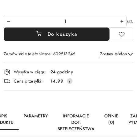
Ilość
szt.
Do koszyka
Zamówienie telefoniczne: 609513246
Zostaw telefon
Dostępność
Wysyłka w ciągu:
24 godziny
i
Wyślij
Cena przesyłki:
14.99
dostawa
OPIS
PARAMETRY
INFORMACJE
OPINIE
ZA
DUKTU
DOT.
(0)
PYT
BEZPIECZEŃSTWA