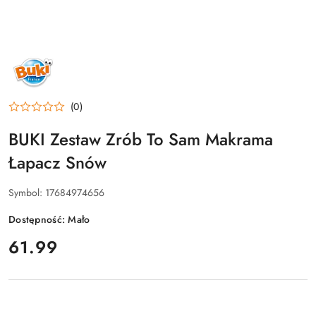
NAZWA
PRODUCENTA:
BUKI
(0)
BUKI Zestaw Zrób To Sam Makrama
Łapacz Snów
Symbol:
17684974656
Dostępność:
Mało
cena:
61.99