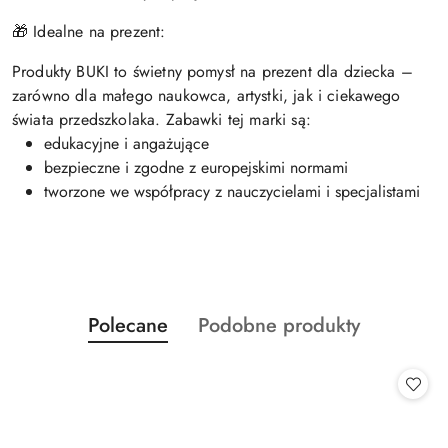
🎁 Idealne na prezent:
Produkty BUKI to świetny pomysł na prezent dla dziecka –
zarówno dla małego naukowca, artystki, jak i ciekawego
świata przedszkolaka. Zabawki tej marki są:
edukacyjne i angażujące
bezpieczne i zgodne z europejskimi normami
tworzone we współpracy z nauczycielami i specjalistami
Produkty
Produkty
Polecane
Podobne produkty
Pomiń karuzelę produktów
o
o
statusie:
statusie: