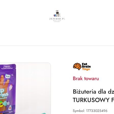
NAZWA
PRODUCENTA:
FAT
BRAIN
Brak towaru
TOYS
Biżuteria dla d
TURKUSOWY Fat
Symbol:
17733025496