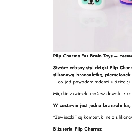
Plip Charms Fat Brain Toys – zestaw
Stwórz własny styl dzięki Plip Cha
silkonową bransoletkę, pierścione
– co jest powodem radości u dzieci:)
Miękkie zawieszki możesz dowolnie kom
W zestawie jest jedna bransoletka,
"Zawieszki" są kompatybilne z silikon
Biżuteria Plip Charms: