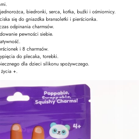
ami.
jednorożca, biedronki, serca, kotka, buźki i ośmiornicy.
iska się do gniazdka bransoletki i pierścionka.
zas odpinania charmsów.
udowanie pewności siebie.
eatywność.
erścionek i 8 charmsów.
ypięcia do plecaka, torebki.
iecznego dla dzieci silikonu spożywczego.
 życia +.