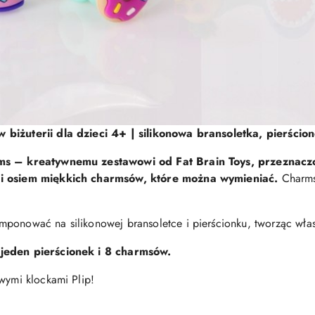
 biżuterii dla dzieci 4+ | silikonowa bransoletka, pierści
rms – kreatywnemu zestawowi od Fat Brain Toys, przeznacz
k i osiem miękkich charmsów, które można wymieniać.
Charmsy
ponować na silikonowej bransoletce i pierścionku, tworząc włas
 jeden pierścionek i 8 charmsów.
owymi klockami Plip!