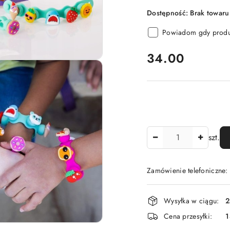
Dostępność:
Brak towaru
Powiadom gdy produk
cena:
34.00
Ilość
szt.
Zamówienie telefoniczne
Dostępność
Wysyłka w ciągu:
2
i
Cena przesyłki:
1
dostawa