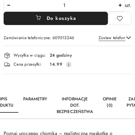
Ilość
szt.
Do koszyka
Zamówienie telefoniczne: 609513246
Zostaw telefon
Dostępność
Wysyłka w ciągu:
24 godziny
i
Wyślij
Cena przesyłki:
14.99
dostawa
OPIS
PARAMETRY
INFORMACJE
OPINIE
ZA
DUKTU
DOT.
(0)
PYT
BEZPIECZEŃSTWA
Poznaj uroczego chomika – realistyczną maskotkę o