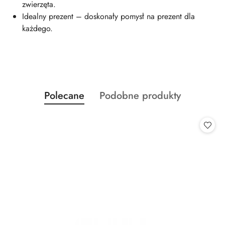
zwierzęta.
Idealny prezent – doskonały pomysł na prezent dla
każdego.
Produkty
Produkty
Polecane
Podobne produkty
Pomiń karuzelę produktów
o
o
statusie:
statusie: