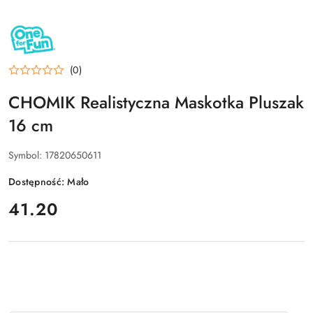
NAZWA
PRODUCENTA:
ONE
FOR
FUN
(0)
CHOMIK Realistyczna Maskotka Pluszak
16 cm
Symbol:
17820650611
Dostępność:
Mało
cena:
41.20