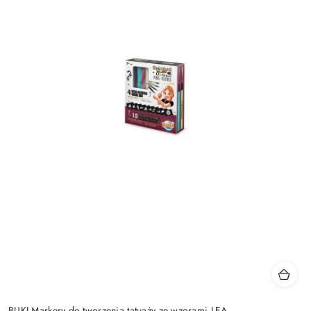
BUKI Markery do tworzenia tatuaży ze wzorami LEA