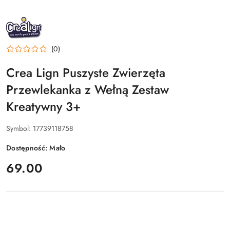
NAZWA
PRODUCENTA:
CREA
LIGN
(0)
Crea Lign Puszyste Zwierzęta
Przewlekanka z Wełną Zestaw
Kreatywny 3+
Symbol:
17739118758
Dostępność:
Mało
cena:
69.00