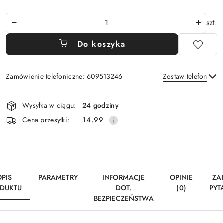
Ilość
szt.
Do koszyka
Zamówienie telefoniczne: 609513246
Zostaw telefon
Dostępność
Wysyłka w ciągu:
24 godziny
i
Wyślij
Cena przesyłki:
14.99
dostawa
OPIS
PARAMETRY
INFORMACJE
OPINIE
ZA
DUKTU
DOT.
(0)
PYT
BEZPIECZEŃSTWA