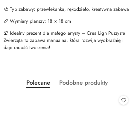
🎨 Typ zabawy: przewlekanka, rękodzieło, kreatywna zabawa
📏 Wymiary planszy: 18 × 18 cm
🎁 Idealny prezent dla małego artysty – Crea Lign Puszyste
Zwierzęta to zabawa manualna, która rozwija wyobraźnię i
daje radość tworzenia!
Produkty
Produkty
Polecane
Podobne produkty
Pomiń karuzelę produktów
o
o
statusie:
statusie: