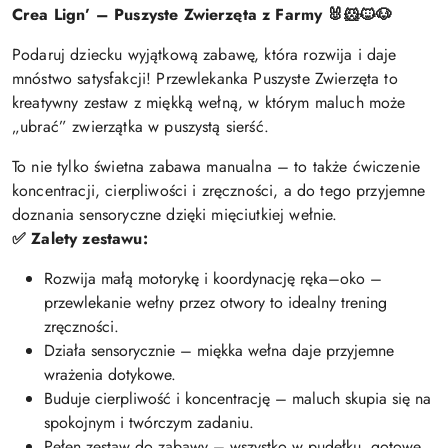
Crea Lign’ – Puszyste Zwierzęta z Farmy 🐰🐹🐱🐶
Podaruj dziecku wyjątkową zabawę, która rozwija i daje
mnóstwo satysfakcji! Przewlekanka Puszyste Zwierzęta to
kreatywny zestaw z miękką wełną, w którym maluch może
„ubrać” zwierzątka w puszystą sierść.
To nie tylko świetna zabawa manualna – to także ćwiczenie
koncentracji, cierpliwości i zręczności, a do tego przyjemne
doznania sensoryczne dzięki mięciutkiej wełnie.
✅ Zalety zestawu:
Rozwija małą motorykę i koordynację ręka–oko –
przewlekanie wełny przez otwory to idealny trening
zręczności.
Działa sensorycznie – miękka wełna daje przyjemne
wrażenia dotykowe.
Buduje cierpliwość i koncentrację – maluch skupia się na
spokojnym i twórczym zadaniu.
Pełen zestaw do zabawy – wszystko w pudełku, gotowe