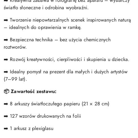
➡️ Kreatywna zabawa w fotografię bez aparatu – wystarczy
światło słoneczne i odrobina wyobraźni.
➡️ Tworzenie niepowtarzalnych scenek inspirowanych naturą
– idealnych do oprawienia w ramkę.
➡️ Bezpieczna technika – bez użycia chemicznych
roztworów.
➡️ Rozwój kreatywności, cierpliwości i skupienia u dziecka.
➡️ Idealny pomysł na prezent dla małych i dużych artystów
(7–99 lat).
📦 Zawartość zestawu:
➡️ 8 arkuszy światłoczułego papieru (21 × 28 cm)
➡️ 127 wzorów drukowanych na folii
➡️ 1 arkusz z plexiglasu