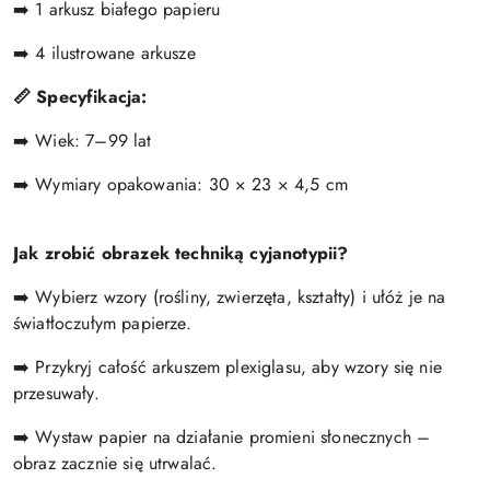
➡️ 1 arkusz białego papieru
➡️ 4 ilustrowane arkusze
📏 Specyfikacja:
➡️ Wiek: 7–99 lat
➡️ Wymiary opakowania: 30 × 23 × 4,5 cm
Jak zrobić obrazek techniką cyjanotypii?
➡️ Wybierz wzory (rośliny, zwierzęta, kształty) i ułóż je na
światłoczułym papierze.
➡️ Przykryj całość arkuszem plexiglasu, aby wzory się nie
przesuwały.
➡️ Wystaw papier na działanie promieni słonecznych –
obraz zacznie się utrwalać.