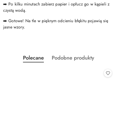
➡️ Po kilku minutach zabierz papier i opłucz go w kąpieli z
czystą wodą.
➡️ Gotowe! Na tle w pięknym odcieniu błękitu pojawią się
jasne wzory.
Produkty
Produkty
Polecane
Podobne produkty
Pomiń karuzelę produktów
o
o
statusie:
statusie: