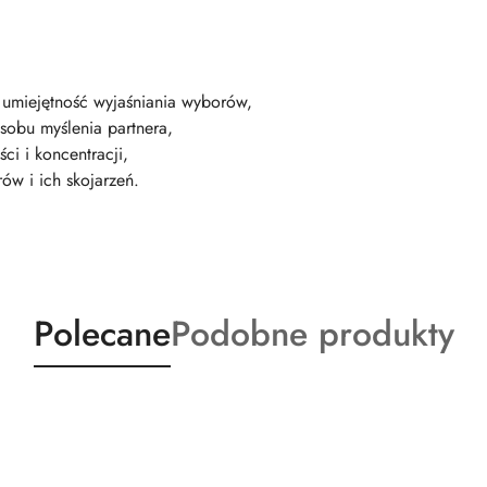
 umiejętność wyjaśniania wyborów,
sobu myślenia partnera,
i i koncentracji,
ów i ich skojarzeń.
Produkty
Produkty
Polecane
Podobne produkty
o
o
statusie:
statusie: