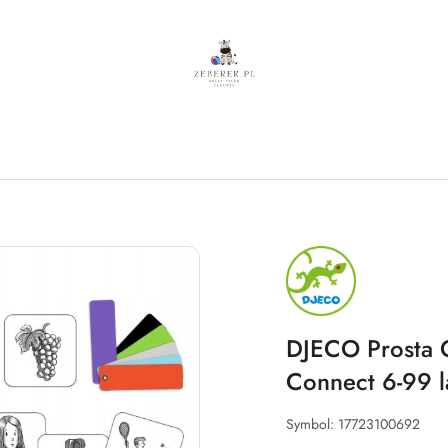
NAZWA
PRODUCENTA:
DJECO
DJECO Prosta 
Connect 6-99 l
Symbol:
17723100692