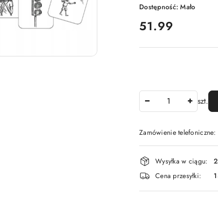
Dostępność:
Mało
cena:
51.99
Ilość
szt.
Zamówienie telefoniczne
Dostępność
Wysyłka w ciągu:
2
i
Cena przesyłki:
1
dostawa