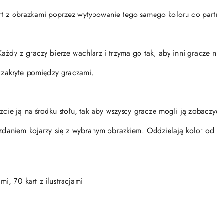
t z obrazkami poprzez wytypowanie tego samego koloru co partn
ażdy z graczy bierze wachlarz i trzyma go tak, aby inni gracze n
e zakryte pomiędzy graczami.
óżcie ją na środku stołu, tak aby wszyscy gracze mogli ją zobacz
 zdaniem kojarzy się z wybranym obrazkiem. Oddzielają kolor od r
i, 70 kart z ilustracjami