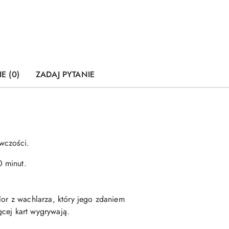
E (0)
ZADAJ PYTANIE
wczości.
0 minut.
lor z wachlarza, który jego zdaniem
ęcej kart wygrywają.