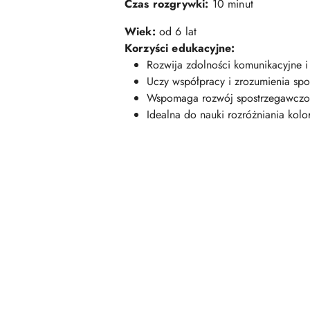
Czas rozgrywki:
10 minut
Wiek:
od 6 lat
Korzyści edukacyjne:
Rozwija zdolności komunikacyjne i
Uczy współpracy i zrozumienia spo
Wspomaga rozwój spostrzegawczośc
Idealna do nauki rozróżniania kolor
Pomiń karuzelę produktów