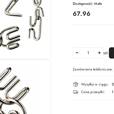
Dostępność:
Mało
cena:
67.96
Ilość
szt.
Zamówienie telefoniczne
Dostępność
Wysyłka w ciągu:
2
i
Cena przesyłki:
1
dostawa