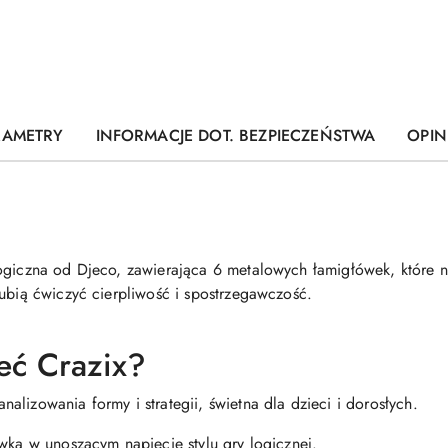
RAMETRY
INFORMACJE DOT. BEZPIECZEŃSTWA
OPINI
giczna od Djeco, zawierająca 6 metalowych łamigłówek, które nal
lubią ćwiczyć cierpliwość i spostrzegawczość.
eć Crazix?
lizowania formy i strategii, świetna dla dzieci i dorosłych.
wka w unoszącym napięcie stylu gry logicznej.