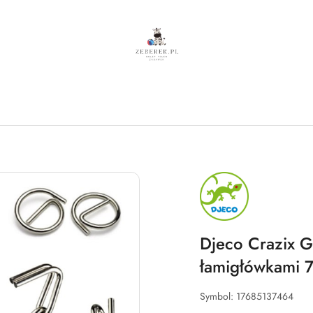
NAZWA
PRODUCENTA:
DJECO
Djeco Crazix G
łamigłówkami 
Symbol:
17685137464