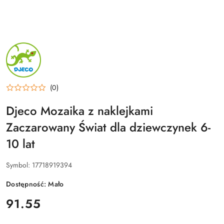
NAZWA
PRODUCENTA:
DJECO
(0)
Djeco Mozaika z naklejkami
Zaczarowany Świat dla dziewczynek 6-
10 lat
Symbol:
17718919394
Dostępność:
Mało
cena:
91.55