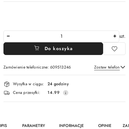
Ilość
szt.
Do koszyka
Zamówienie telefoniczne: 609513246
Zostaw telefon
Dostępność
Wysyłka w ciągu:
24 godziny
i
Wyślij
Cena przesyłki:
14.99
dostawa
OPIS
PARAMETRY
INFORMACJE
OPINIE
ZA