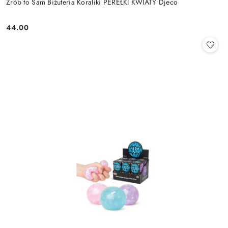
Zrób to Sam Biżuteria Koraliki PEREŁKI KWIATY Djeco
44.00
Cena: