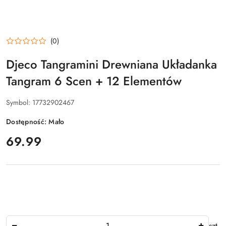
(0)
Djeco Tangramini Drewniana Układanka
Tangram 6 Scen + 12 Elementów
Symbol:
17732902467
Dostępność:
Mało
cena:
69.99
Ilość
szt.