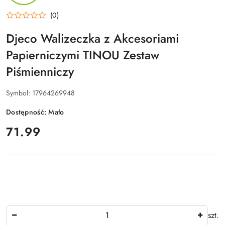
(0)
Djeco Walizeczka z Akcesoriami
Papierniczymi TINOU Zestaw
Piśmienniczy
Symbol:
17964269948
Dostępność:
Mało
cena:
71.99
Ilość
szt.