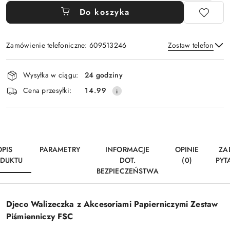
Do koszyka
Zamówienie telefoniczne: 609513246
Zostaw telefon
Dostępność
Wysyłka w ciągu:
24 godziny
i
Wyślij
Cena przesyłki:
14.99
dostawa
OPIS
PARAMETRY
INFORMACJE
OPINIE
ZA
DUKTU
DOT.
(0)
PYT
BEZPIECZEŃSTWA
Djeco Walizeczka z Akcesoriami Papierniczymi Zestaw
Piśmienniczy FSC