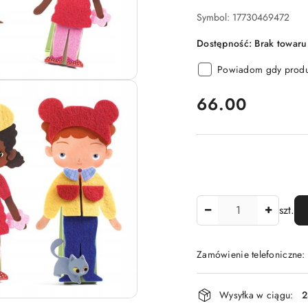
Symbol:
17730469472
Dostępność:
Brak towaru
Powiadom gdy produk
cena:
66.00
Ilość
szt.
Zamówienie telefoniczne
Dostępność
Wysyłka w ciągu:
2
i