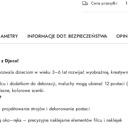
Cena przesyłki:
1
dostawa
RAMETRY
INFORMACJE DOT. BEZPIECZEŃSTWA
OPINI
 z Djeco!
pozwala dzieciom w wieku 3–6 lat rozwijać wyobraźnię, kreatywn
lcu i dodatkom do dekoracji, maluchy mogą ubierać 12 postaci 
łasne, kolorowe scenki.
?
 projektowanie strojów i dekorowanie postaci
 oko–ręka – precyzyjne naklejanie elementów filcu i naklejek