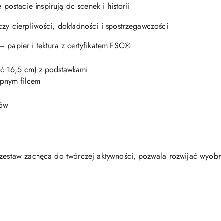
stacie inspirują do scenek i historii
czy cierpliwości, dokładności i spostrzegawczości
– papier i tektura z certyfikatem FSC®
ść 16,5 cm) z podstawkami
epnym filcem
ków
u
 zestaw zachęca do twórczej aktywności, pozwala rozwijać wyobr