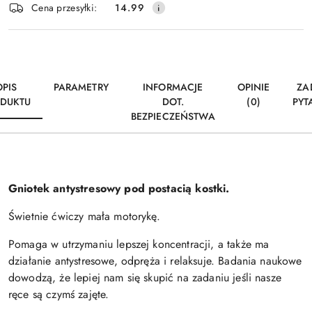
Wyślij
Cena przesyłki:
14.99
dostawa
OPIS
PARAMETRY
INFORMACJE
OPINIE
ZA
DUKTU
DOT.
(0)
PYT
BEZPIECZEŃSTWA
Gniotek antystresowy pod postacią kostki.
Świetnie ćwiczy mała motorykę.
Pomaga w utrzymaniu lepszej koncentracji, a także ma
działanie antystresowe, odpręża i relaksuje. Badania naukowe
dowodzą, że lepiej nam się skupić na zadaniu jeśli nasze
ręce są czymś zajęte.