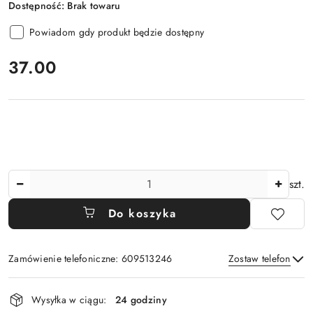
Dostępność:
Brak towaru
Powiadom gdy produkt będzie dostępny
cena:
37.00
Ilość
szt.
Do koszyka
Zamówienie telefoniczne: 609513246
Zostaw telefon
Dostępność
Wysyłka w ciągu:
24 godziny
i