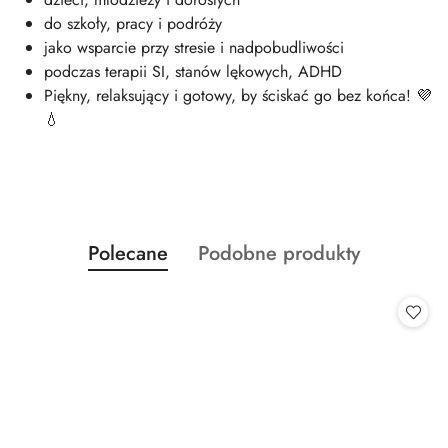
do szkoły, pracy i podróży
jako wsparcie przy stresie i nadpobudliwości
podczas terapii SI, stanów lękowych, ADHD
Piękny, relaksujący i gotowy, by ściskać go bez końca! 💜
💧
Produkty
Produkty
Polecane
Podobne produkty
Pomiń karuzelę produktów
o
o
statusie:
statusie: