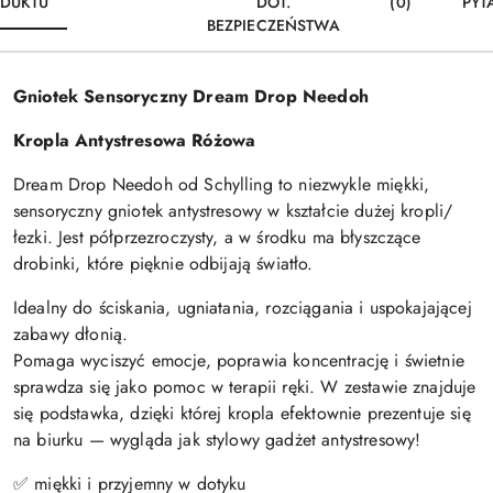
DUKTU
DOT.
(0)
PYT
BEZPIECZEŃSTWA
Gniotek Sensoryczny Dream Drop Needoh
Kropla Antystresowa Różowa
Dream Drop Needoh od Schylling to niezwykle miękki,
sensoryczny gniotek antystresowy w kształcie dużej kropli/
łezki. Jest półprzezroczysty, a w środku ma błyszczące
drobinki, które pięknie odbijają światło.
Idealny do ściskania, ugniatania, rozciągania i uspokajającej
zabawy dłonią.
Pomaga wyciszyć emocje, poprawia koncentrację i świetnie
sprawdza się jako pomoc w terapii ręki. W zestawie znajduje
się podstawka, dzięki której kropla efektownie prezentuje się
na biurku — wygląda jak stylowy gadżet antystresowy!
✅ miękki i przyjemny w dotyku