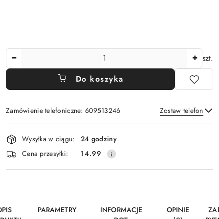
Ilość
szt.
Do koszyka
Zamówienie telefoniczne: 609513246
Zostaw telefon
Dostępność
Wysyłka w ciągu:
24 godziny
i
Wyślij
Cena przesyłki:
14.99
dostawa
OPIS
PARAMETRY
INFORMACJE
OPINIE
ZA