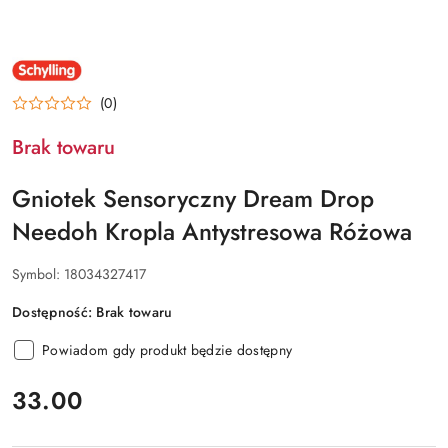
NAZWA
PRODUCENTA:
SCHYLLING
(0)
Brak towaru
Gniotek Sensoryczny Dream Drop
Needoh Kropla Antystresowa Różowa
Symbol:
18034327417
Dostępność:
Brak towaru
Powiadom gdy produkt będzie dostępny
cena:
33.00