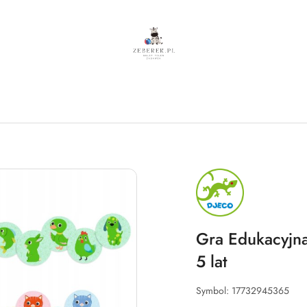
NAZWA
PRODUCENTA:
DJECO
Gra Edukacyjna
5 lat
Symbol:
17732945365