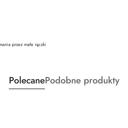
mania przez małe rączki
Produkty
Produkty
Polecane
Podobne produkty
o
o
statusie:
statusie: