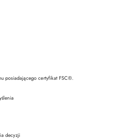
u posiadającego certyfikat FSC®.
yślenia
a decyzji