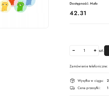
Dostępność:
Mało
cena:
42.31
Ilość
szt.
Zamówienie telefoniczne
Dostępność
Wysyłka w ciągu:
2
i
Cena przesyłki:
1
dostawa