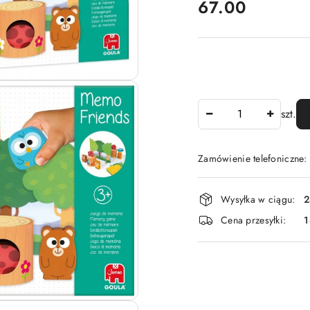
cena:
67.00
Ilość
szt.
Zamówienie telefoniczne
Dostępność
Wysyłka w ciągu:
2
i
Cena przesyłki:
1
dostawa