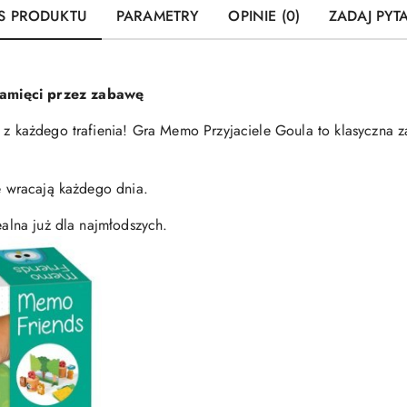
S PRODUKTU
PARAMETRY
OPINIE (0)
ZADAJ PYT
amięci przez zabawę
ść z każdego trafienia! Gra Memo Przyjaciele Goula to klasyczn
ie wracają każdego dnia.
ealna już dla najmłodszych.