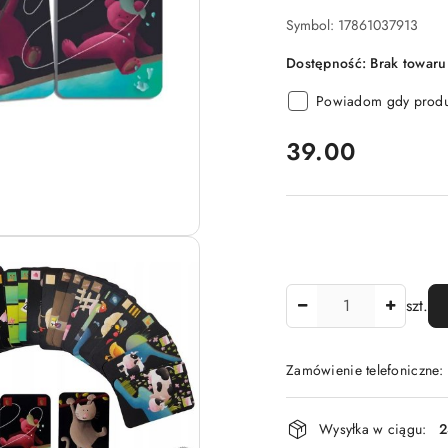
Symbol:
17861037913
Dostępność:
Brak towaru
Powiadom gdy produk
cena:
39.00
Ilość
szt.
Zamówienie telefoniczne
Dostępność
Wysyłka w ciągu:
2
i