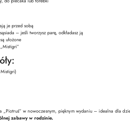
, do plecaka lub torebki
ają je przed sobą
sąsiada – jeśli tworzysz parę, odkładasz ją
 są ułożone
 „Mistigri”
óły:
Mistigri)
ana „Piotruś” w nowoczesnym, pięknym wydaniu – idealna dla dzie
ólnej zabawy w rodzinie.