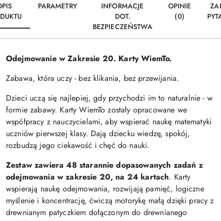
OPIS
PARAMETRY
INFORMACJE
OPINIE
ZA
DUKTU
DOT.
(0)
PYT
BEZPIECZEŃSTWA
Odejmowanie w Zakresie 20. Karty WiemTo.
Zabawa, która uczy - bez klikania, bez przewijania.
Dzieci uczą się najlepiej, gdy przychodzi im to naturalnie - w
formie zabawy. Karty WiemTo zostały opracowane we
współpracy z nauczycielami, aby wspierać naukę matematyki
uczniów pierwszej klasy. Dają dziecku wiedzę, spokój,
rozbudzą jego ciekawość i chęć do nauki.
Zestaw zawiera 48 starannie dopasowanych zadań z
odejmowania w zakresie 20, na 24 kartach
. Karty
wspierają naukę odejmowania, rozwijają pamięć, logiczne
myślenie i koncentrację, ćwiczą motorykę małą dzięki pracy z
drewnianym patyczkiem dołączonym do drewnianego