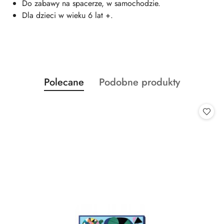
Do zabawy na spacerze, w samochodzie.
Dla dzieci w wieku 6 lat +.
Produkty
Produkty
Polecane
Podobne produkty
Pomiń karuzelę produktów
o
o
statusie:
statusie: