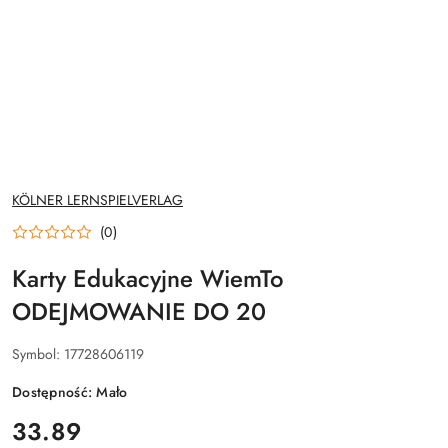
NAZWA
KÖLNER LERNSPIELVERLAG
PRODUCENTA:
(0)
Karty Edukacyjne WiemTo
ODEJMOWANIE DO 20
Symbol:
17728606119
Dostępność:
Mało
cena:
33.89