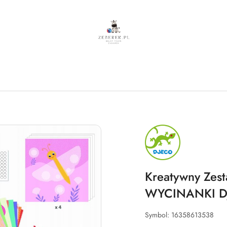
NAZWA
PRODUCENTA:
DJECO
Kreatywny Zes
WYCINANKI Dj
Symbol:
16358613538