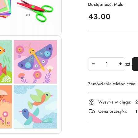
Dostępność:
Mało
cena:
43.00
Ilość
szt.
Zamówienie telefoniczne
Dostępność
Wysyłka w ciągu:
2
i
Cena przesyłki:
1
dostawa