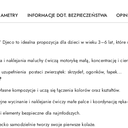
RAMETRY
INFORMACJE DOT. BEZPIECZEŃSTWA
OPINI
Djeco to idealna propozycja dla dzieci w wieku 3–6 lat, które u
 i naklejania maluchy ćwiczą motorykę małą, koncentrację i cierp
 uzupełnienia postaci zwierzątek: skrzydeł, ogonków, łapek...
?
łasne kompozycje i uczą się łączenia kolorów oraz kształtów.
ne wycinanie i naklejanie ćwiczy małe palce i koordynację ręk
 i elementy bezpieczne dla najmłodszych.
iecko samodzielnie tworzy swoje pierwsze kolaże.