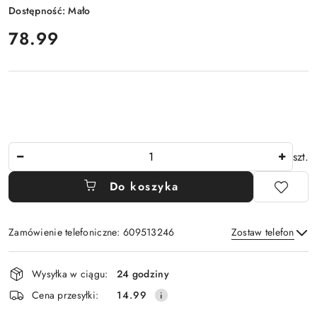
Dostępność:
Mało
cena:
78.99
Ilość
szt.
Do koszyka
Zamówienie telefoniczne: 609513246
Zostaw telefon
Dostępność
Wysyłka w ciągu:
24 godziny
i
Wyślij
Cena przesyłki:
14.99
dostawa