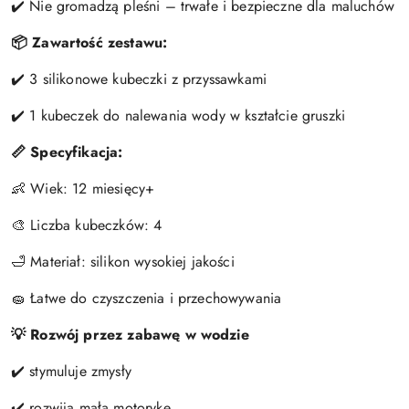
✔️ Nie gromadzą pleśni – trwałe i bezpieczne dla maluchów
📦 Zawartość zestawu:
✔️ 3 silikonowe kubeczki z przyssawkami
✔️ 1 kubeczek do nalewania wody w kształcie gruszki
📏 Specyfikacja:
👶 Wiek: 12 miesięcy+
🎨 Liczba kubeczków: 4
🛁 Materiał: silikon wysokiej jakości
🧽 Łatwe do czyszczenia i przechowywania
💡 Rozwój przez zabawę w wodzie
✔️ stymuluje zmysły
✔️ rozwija małą motorykę