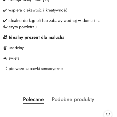
✔️ wspiera ciekawość i kreatywność
✔️ idealne do kąpieli lub zabawy wodnej w domu i na
świeżym powietrzu
🎁 Idealny prezent dla malucha
🎂 urodziny
🎄 święta
🛁 pierwsze zabawki sensoryczne
Produkty
Produkty
Polecane
Podobne produkty
Pomiń karuzelę produktów
o
o
statusie:
statusie: