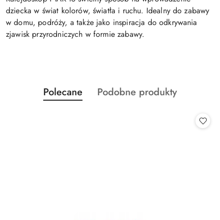
dziecka w świat kolorów, światła i ruchu. Idealny do zabawy
w domu, podróży, a także jako inspiracja do odkrywania
zjawisk przyrodniczych w formie zabawy.
Produkty
Produkty
Polecane
Podobne produkty
Pomiń karuzelę produktów
o
o
statusie:
statusie: