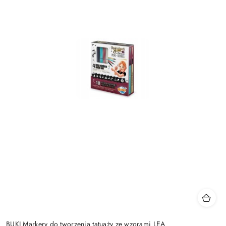
BUKI Markery do tworzenia tatuaży ze wzorami LEA