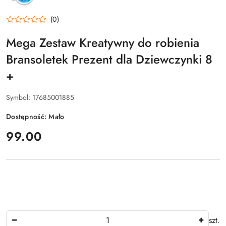
(0)
Mega Zestaw Kreatywny do robienia
Bransoletek Prezent dla Dziewczynki 8
+
Symbol:
17685001885
Dostępność:
Mało
cena:
99.00
Ilość
szt.