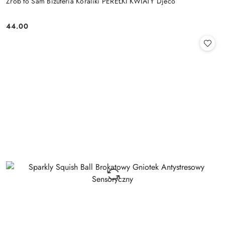
Zrób to Sam Biżuteria Koraliki PEREŁKI KWIATY Djeco
44.00
Cena: