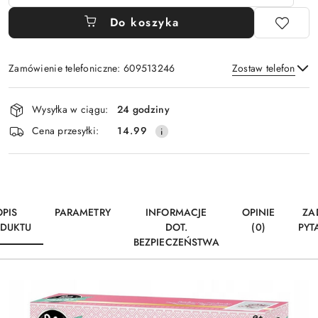
Do koszyka
Zamówienie telefoniczne: 609513246
Zostaw telefon
Dostępność
Wysyłka w ciągu:
24 godziny
i
Wyślij
Cena przesyłki:
14.99
dostawa
OPIS
PARAMETRY
INFORMACJE
OPINIE
ZA
DUKTU
DOT.
(0)
PYT
BEZPIECZEŃSTWA