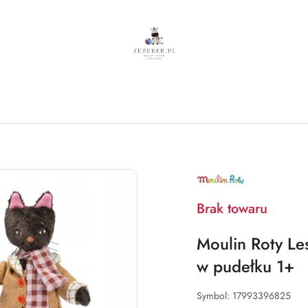
NAZWA
PRODUCENTA:
MOULIN
ROTY
Brak towaru
Moulin Roty Le
w pudełku 1+
Symbol:
17993396825