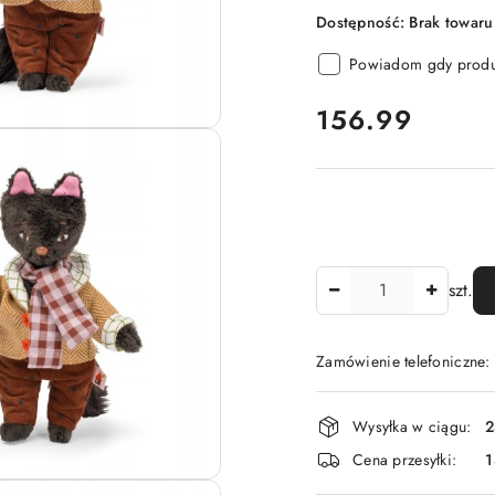
Dostępność:
Brak towaru
Powiadom gdy produk
cena:
156.99
Ilość
szt.
Zamówienie telefoniczne
Dostępność
Wysyłka w ciągu:
2
i
Cena przesyłki:
1
dostawa