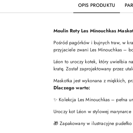
OPIS PRODUKTU
PA
Moulin Roty Les Minouchkas Masko
Pośród pagórków i bujnych traw, w kra
przyjaciele zwani Les Minouchkas – bo
Léon to uroczy kotek, który uwielbia 
kratę. Został zaprojektowany przez utal
Maskotka jest wykonana z miękkich, p
Dlaczego warto:
✨ Kolekcja Les Minouchkas – pełna uro
Uroczy kot Léon w stylowej marynarce i
🎁 Zapakowany w ilustracyjne pudełko