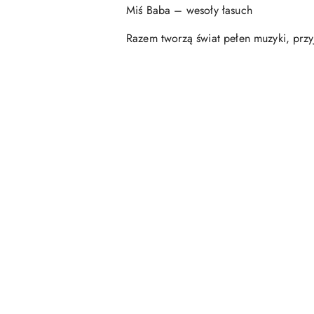
Miś Baba – wesoły łasuch
Razem tworzą świat pełen muzyki, przyja
Pomiń karuzelę produktów