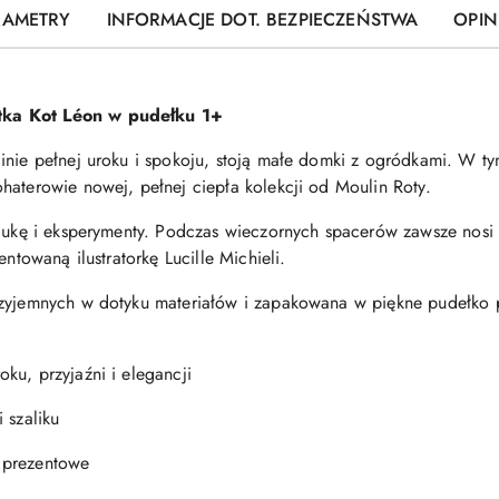
RAMETRY
INFORMACJE DOT. BEZPIECZEŃSTWA
OPINI
tka Kot Léon w pudełku 1+
inie pełnej uroku i spokoju, stoją małe domki z ogródkami. W t
haterowie nowej, pełnej ciepła kolekcji od Moulin Roty.
naukę i eksperymenty. Podczas wieczornych spacerów zawsze nosi
entowaną ilustratorkę Lucille Michieli.
rzyjemnych w dotyku materiałów i zapakowana w piękne pudełko 
ku, przyjaźni i elegancji
 szaliku
 prezentowe