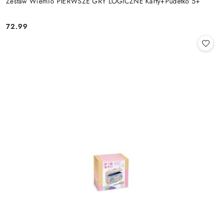
Zestaw WiemTo PIERWSZE GRY LOGICZNE Karty+Pudełko 5+
72.99
Cena: