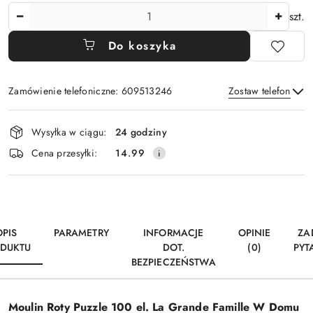
Ilość
szt.
Do koszyka
Zamówienie telefoniczne: 609513246
Zostaw telefon
Dostępność
Wysyłka w ciągu:
24 godziny
i
Wyślij
Cena przesyłki:
14.99
dostawa
OPIS
PARAMETRY
INFORMACJE
OPINIE
ZA
DUKTU
DOT.
(0)
PYT
BEZPIECZEŃSTWA
Moulin Roty Puzzle 100 el. La Grande Famille W Domu