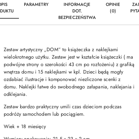
OPIS
PARAMETRY
INFORMACJE
OPINIE
ZA
DUKTU
DOT.
(0)
PYT
BEZPIECZEŃSTWA
Zestaw artystyczny „DOM” to książeczka z naklejkami
wielokrotnego użytku. Zestaw jest w kształcie książeczki ( ma
podwójne strony o szerokości 43 cm po rozłożeniu) z grafiką
wnętrza domu i 15 naklejkami w kpl. Dzieci będą mogły
ozdabiać ilustracje i komponować niezliczone scenki z
domu. Naklejki łatwe do swobodnego załapania, naklejania i
odklejania.
Zestaw bardzo praktyczny umili czas dzieciom podczas
podróży samochodem lub pociągiem.
Wiek + 18 miesięcy
Wymiary opakowania: 21,5 x 23 x 2 cm