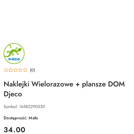
NAZWA
PRODUCENTA:
DJECO
(0)
Naklejki Wielorazowe + plansze DOM
Djeco
Symbol:
16582290330
Dostępność:
Mało
cena:
34.00