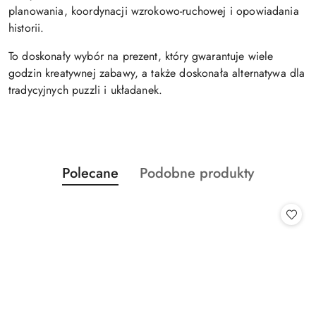
planowania, koordynacji wzrokowo-ruchowej i opowiadania
historii.
To doskonały wybór na prezent, który gwarantuje wiele
godzin kreatywnej zabawy, a także doskonała alternatywa dla
tradycyjnych puzzli i układanek.
Produkty
Produkty
Polecane
Podobne produkty
Pomiń karuzelę produktów
o
o
statusie:
statusie: