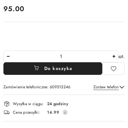
cena:
95.00
Ilość
szt.
Do koszyka
Zamówienie telefoniczne: 609513246
Zostaw telefon
Dostępność
Wysyłka w ciągu:
24 godziny
i
Wyślij
Cena przesyłki:
14.99
dostawa