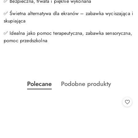
✅ Bezpieczna, trwała i pięknie wykonana
✅ Świetna alternatywa dla ekranów – zabawka wyciszająca i
skupiająca
✅ Idealna jako pomoc terapeutyczna, zabawka sensoryczna,
pomoc przedszkolna
Produkty
Produkty
Polecane
Podobne produkty
Pomiń karuzelę produktów
o
o
statusie:
statusie: