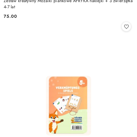
Zestaw kreatywny Mozaiki piankowe AFRYKA naklejki + 3 zwierzątka
4-7 lat
75.00
Cena: