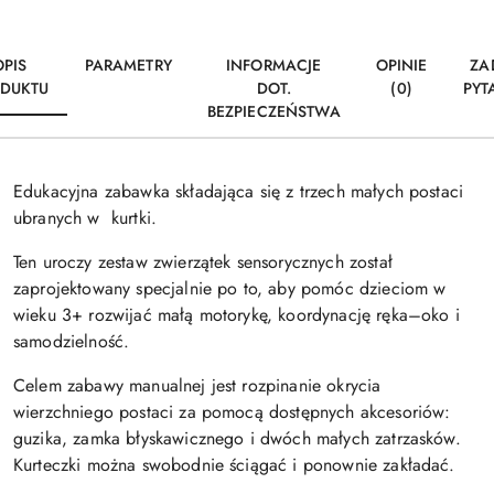
OPIS
PARAMETRY
INFORMACJE
OPINIE
ZA
DUKTU
DOT.
(0)
PYT
BEZPIECZEŃSTWA
Edukacyjna zabawka składająca się z trzech małych postaci
ubranych w kurtki.
Ten uroczy zestaw zwierzątek sensorycznych został
zaprojektowany specjalnie po to, aby pomóc dzieciom w
wieku 3+ rozwijać małą motorykę, koordynację ręka–oko i
samodzielność.
Celem zabawy manualnej jest rozpinanie okrycia
wierzchniego postaci za pomocą dostępnych akcesoriów:
guzika, zamka błyskawicznego i dwóch małych zatrzasków.
Kurteczki można swobodnie ściągać i ponownie zakładać.