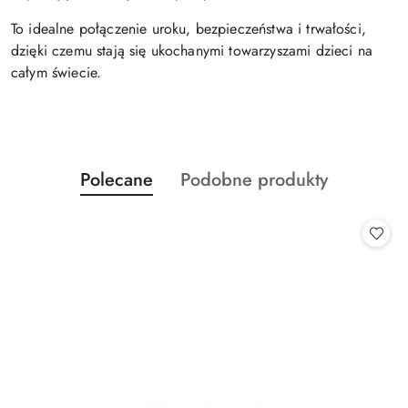
To idealne połączenie uroku, bezpieczeństwa i trwałości,
dzięki czemu stają się ukochanymi towarzyszami dzieci na
całym świecie.
Produkty
Produkty
Polecane
Podobne produkty
Pomiń karuzelę produktów
o
o
statusie:
statusie: