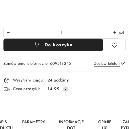
Ilość
szt.
Do koszyka
Zamówienie telefoniczne: 609513246
Zostaw telefon
Dostępność
Wysyłka w ciągu:
24 godziny
i
Wyślij
Cena przesyłki:
14.99
dostawa
OPIS
PARAMETRY
INFORMACJE
OPINIE
ZA
DUKTU
DOT.
(0)
PYT