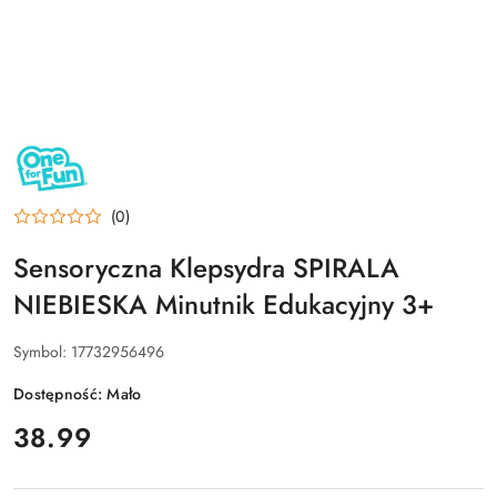
NAZWA
PRODUCENTA:
ONE
FOR
FUN
(0)
Sensoryczna Klepsydra SPIRALA
NIEBIESKA Minutnik Edukacyjny 3+
Symbol:
17732956496
Dostępność:
Mało
cena:
38.99