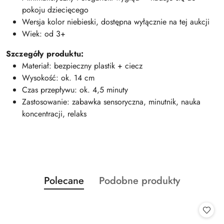
pokoju dziecięcego
Wersja kolor niebieski, dostępna wyłącznie na tej aukcji
Wiek: od 3+
Szczegóły produktu:
Materiał: bezpieczny plastik + ciecz
Wysokość: ok. 14 cm
Czas przepływu: ok. 4,5 minuty
Zastosowanie: zabawka sensoryczna, minutnik, nauka
koncentracji, relaks
Produkty
Produkty
Polecane
Podobne produkty
Pomiń karuzelę produktów
o
o
statusie:
statusie: