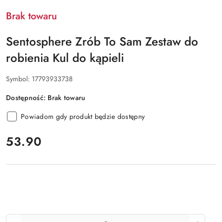
Brak towaru
Sentosphere Zrób To Sam Zestaw do
robienia Kul do kąpieli
Symbol:
17793933738
Dostępność:
Brak towaru
Powiadom gdy produkt będzie dostępny
cena:
53.90
Ilość