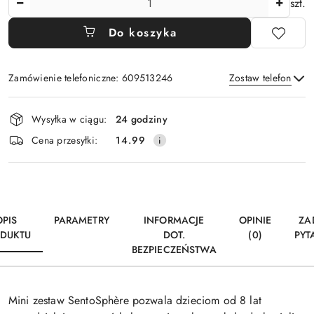
szt.
Do koszyka
Zamówienie telefoniczne: 609513246
Zostaw telefon
Dostępność
Wysyłka w ciągu:
24 godziny
i
Wyślij
Cena przesyłki:
14.99
dostawa
OPIS
PARAMETRY
INFORMACJE
OPINIE
ZA
DUKTU
DOT.
(0)
PYT
BEZPIECZEŃSTWA
Mini zestaw SentoSphère pozwala dzieciom od 8 lat