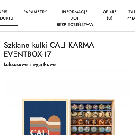
OPIS
PARAMETRY
INFORMACJE
OPINIE
ZA
DUKTU
DOT.
(0)
PYT
BEZPIECZEŃSTWA
Szklane kulki CALI KARMA
EVENTBOX-17
Luksusowe i wyjątkowe