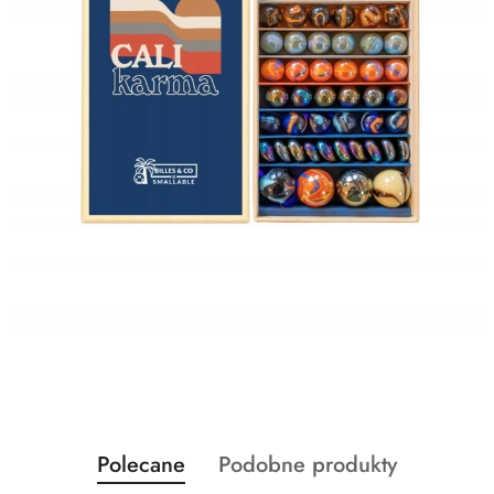
Produkty
Produkty
Polecane
Podobne produkty
Pomiń karuzelę produktów
o
o