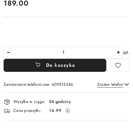
cena:
189.00
Ilość
szt.
Do koszyka
Zamówienie telefoniczne: 609513246
Zostaw telefon
Dostępność
Wysyłka w ciągu:
24 godziny
i
Wyślij
Cena przesyłki:
14.99
dostawa