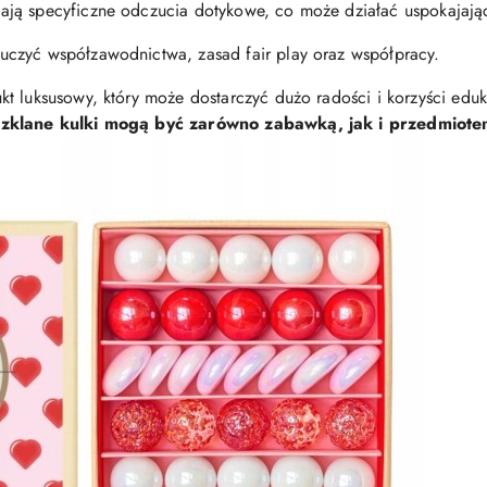
dają specyficzne odczucia dotykowe, co może działać uspokajają
uczyć współzawodnictwa, zasad fair play oraz współpracy.
t luksusowy, który może dostarczyć dużo radości i korzyści edu
 szklane kulki mogą być zarówno zabawką, jak i przedmiote