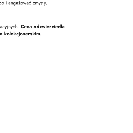
co i angażować zmysły.
kacyjnych.
Cena odzwierciedla
m kolekcjonerskim.