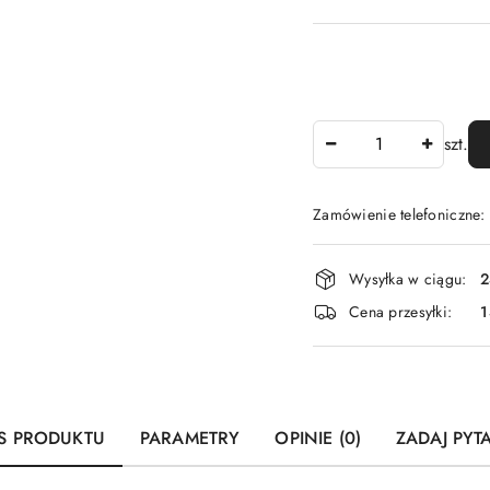
Ilość
szt.
Zamówienie telefoniczne
Dostępność
Wysyłka w ciągu:
2
i
Cena przesyłki:
1
dostawa
S PRODUKTU
PARAMETRY
OPINIE (0)
ZADAJ PYT