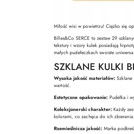
Miłość wisi w powietrzu! Ciężko się o
Billes&Co SERCE to zestaw 29 szklany
tekstury i wzory kulek posiadają hipn
małych pudełeczkach swoiste uniwersa
SZKLANE KULKI BI
Wysoka jakość materiałów:
Szklane 
wartość.
Estetyczne opakowanie:
Pudełka i wy
Kolekcjonerski charakter:
Każdy zest
kolorami, co zachęca do ich zbierania
Rzemieślnicza jakość:
Marka podkreśl