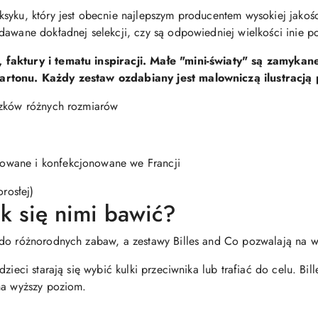
syku, który jest obecnie najlepszym producentem wysokiej jakośc
dawane dokładnej selekcji, czy są odpowiedniej wielkości inie p
 faktury i tematu inspiracji. Małe "mini-światy" są zamyka
artonu. Każdy zestaw ozdabiany jest malowniczą ilustracj
czków różnych rozmiarów
owane i konfekcjonowane we Francji
rosłej)
ak się nimi bawić?
 do różnorodnych zabaw, a zestawy Billes and Co pozwalają na w
dzieci starają się wybić kulki przeciwnika lub trafiać do celu. Bil
na wyższy poziom.