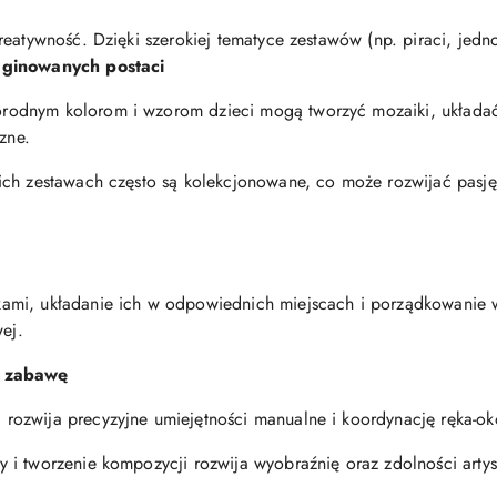
reatywność. Dzięki szerokiej tematyce zestawów (np. piraci, jedn
aginowanych postaci
orodnym kolorom i wzorom dzieci mogą tworzyć mozaiki, układać k
zne.
ich zestawach często są kolekcjonowane, co może rozwijać pasję 
kami, układanie ich w odpowiednich miejscach i porządkowanie
wej.
z zabawę
rozwija precyzyjne umiejętności manualne i koordynację ręka-ok
y i tworzenie kompozycji rozwija wyobraźnię oraz zdolności artys