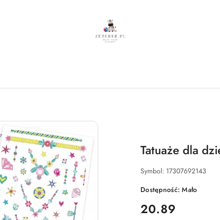
Tatuaże dla dz
Symbol:
17307692143
Dostępność:
Mało
cena:
20.89