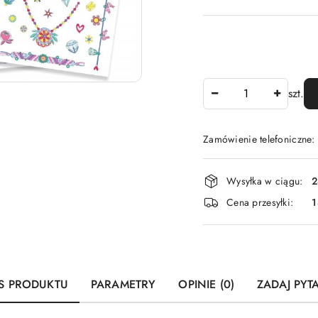
Ilość
szt.
Zamówienie telefoniczne
Dostępność
Wysyłka w ciągu:
2
i
Cena przesyłki:
1
dostawa
S PRODUKTU
PARAMETRY
OPINIE (0)
ZADAJ PYT