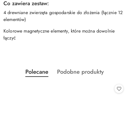
Co zawiera zestaw:
4 drewniane zwierzęta gospodarskie do złożenia (łącznie 12
elementów)
Kolorowe magnetyczne elementy, które można dowolnie
łączyć
Produkty
Produkty
Polecane
Podobne produkty
Pomiń karuzelę produktów
o
o
statusie:
statusie: