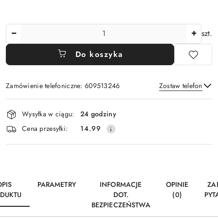
Ilość
szt.
Do koszyka
Zamówienie telefoniczne: 609513246
Zostaw telefon
Dostępność
Wysyłka w ciągu:
24 godziny
i
Wyślij
Cena przesyłki:
14.99
dostawa
OPIS
PARAMETRY
INFORMACJE
OPINIE
ZA
DUKTU
DOT.
(0)
PYT
BEZPIECZEŃSTWA