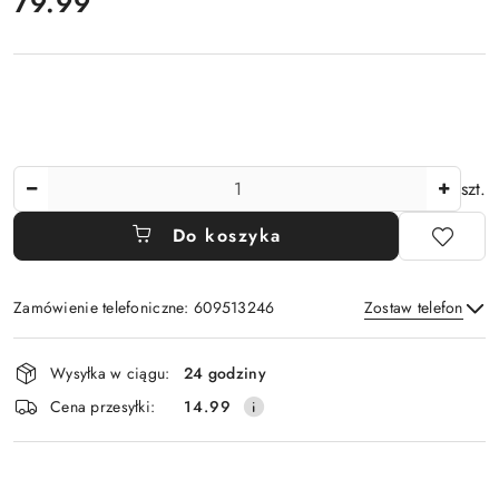
cena:
79.99
Ilość
szt.
Do koszyka
Zamówienie telefoniczne: 609513246
Zostaw telefon
Dostępność
Wysyłka w ciągu:
24 godziny
i
Wyślij
Cena przesyłki:
14.99
dostawa