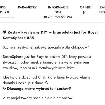
OPIS
PARAMETRY
INFORMACJE
OPINIE
ZA
DUKTU
DOT.
(0)
PYT
BEZPIECZEŃSTWA
🖤 Zestaw kreatywny DIY – bransoletki Just for Boys |
SentoSphere 835
Szukasz kreatywnej zabawy specjalnie dla chłopców?
SentoSphere Just for Boys to zestaw DIY, który pozwala
stworzyć modne, męskie bransoletki z wykorzystaniem
sznurków, łańcuszka i metalowych koralików.
Idealny dla dzieci od 8 lat, które lubią tworzyć własne
dodatki i nosić je z dumą 💪
✨ Dlaczego warto wybrać ten zestaw?
✔ zaprojektowany specjalnie dla chłopców