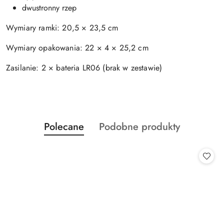
dwustronny rzep
Wymiary ramki: 20,5 × 23,5 cm
Wymiary opakowania: 22 × 4 × 25,2 cm
Zasilanie: 2 × bateria LR06 (brak w zestawie)
Produkty
Produkty
Polecane
Podobne produkty
Pomiń karuzelę produktów
o
o
statusie:
statusie: