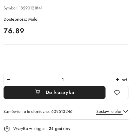
Symbol:
18290121841
Dostępność:
Mało
cena:
76.89
Ilość
szt.
Do koszyka
Zamówienie telefoniczne: 609513246
Zostaw telefon
Dostępność
Wysyłka w ciągu:
24 godziny
i