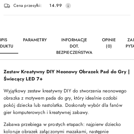
Wyślij
Cena przesyłki:
14.99
dostawa
OPIS
PARAMETRY
INFORMACJE
OPINIE
ZA
DUKTU
DOT.
(0)
PYT
BEZPIECZEŃSTWA
Zestaw Kreatywny DIY Neonowy Obrazek Pad do Gry |
Świecący LED 7+
Wyjątkowy zestaw kreatywny DIY do stworzenia neonowego
obrazka z motywem pada do gry, który idealnie ozdobi
pokój dziecka lub nastolatka. Doskonały wybór dla fanów
gier komputerowych i kreatywnej zabawy.
Zabawa przebiega w prostych etapach: najpierw dziecko
koloruje obrazek załączonymi mazakami, następnie