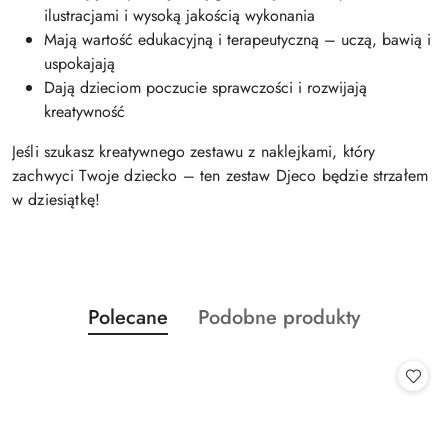
ilustracjami i wysoką jakością wykonania
Mają wartość edukacyjną i terapeutyczną – uczą, bawią i
uspokajają
Dają dzieciom poczucie sprawczości i rozwijają
kreatywność
Jeśli szukasz kreatywnego zestawu z naklejkami, który
zachwyci Twoje dziecko – ten zestaw Djeco będzie strzałem
w dziesiątkę!
Produkty
Produkty
Polecane
Podobne produkty
Pomiń karuzelę produktów
o
o
statusie:
statusie: