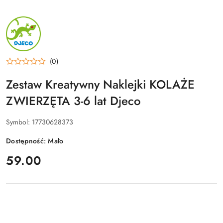
NAZWA
PRODUCENTA:
DJECO
(0)
Zestaw Kreatywny Naklejki KOLAŻE
ZWIERZĘTA 3-6 lat Djeco
Symbol:
17730628373
Dostępność:
Mało
cena:
59.00