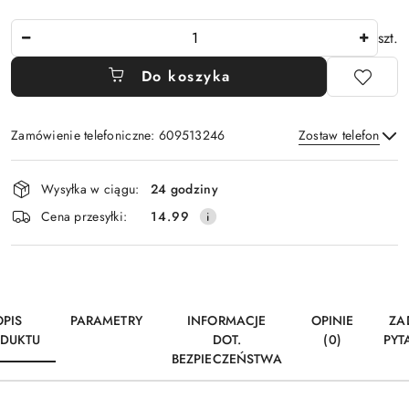
Ilość
szt.
Do koszyka
Zamówienie telefoniczne: 609513246
Zostaw telefon
Dostępność
Wysyłka w ciągu:
24 godziny
i
Wyślij
Cena przesyłki:
14.99
dostawa
OPIS
PARAMETRY
INFORMACJE
OPINIE
ZA
DUKTU
DOT.
(0)
PYT
BEZPIECZEŃSTWA