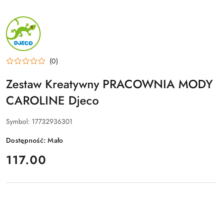
NAZWA
PRODUCENTA:
DJECO
(0)
Zestaw Kreatywny PRACOWNIA MODY
CAROLINE Djeco
Symbol:
17732936301
Dostępność:
Mało
cena:
117.00