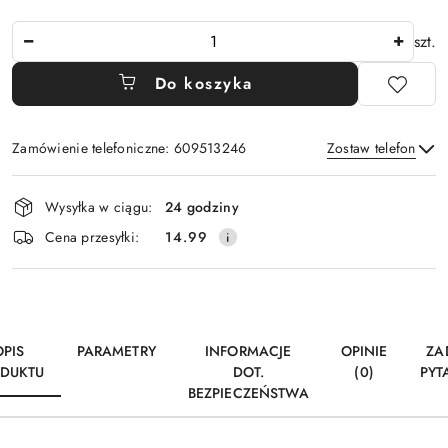
Ilość
szt.
Do koszyka
Zamówienie telefoniczne: 609513246
Zostaw telefon
Dostępność
Wysyłka w ciągu:
24 godziny
i
Wyślij
Cena przesyłki:
14.99
dostawa
OPIS
PARAMETRY
INFORMACJE
OPINIE
ZA
DUKTU
DOT.
(0)
PYT
BEZPIECZEŃSTWA