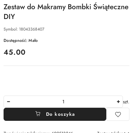
Zestaw do Makramy Bombki Świąteczne
DIY
Symbol:
18043368407
Dostępność:
Mało
cena:
45.00
Ilość
szt.
Do koszyka