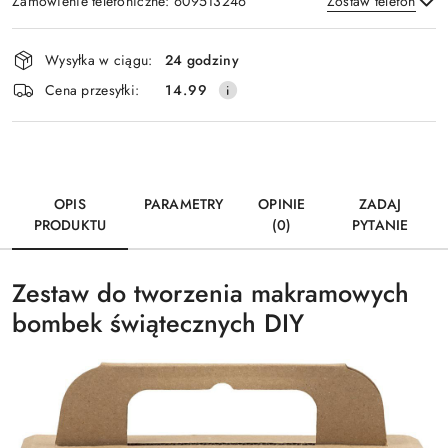
Zamówienie telefoniczne: 609513246
Zostaw telefon
Dostępność
Wysyłka w ciągu:
24 godziny
i
Wyślij
Cena przesyłki:
14.99
dostawa
OPIS
PARAMETRY
OPINIE
ZADAJ
PRODUKTU
(0)
PYTANIE
Zestaw do tworzenia makramowych
bombek świątecznych DIY