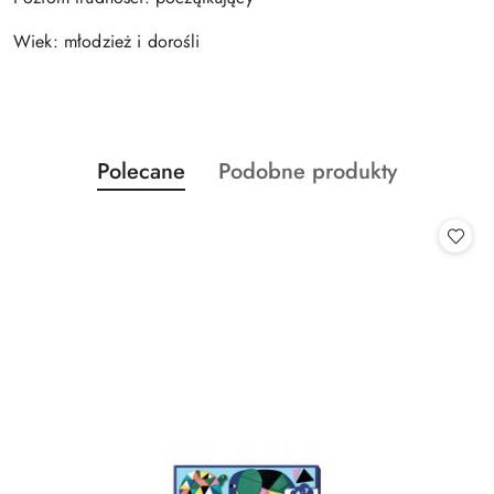
Wiek: młodzież i dorośli
Produkty
Produkty
Polecane
Podobne produkty
Pomiń karuzelę produktów
o
o
statusie:
statusie: