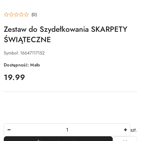
(0)
Zestaw do Szydełkowania SKARPETY
ŚWIĄTECZNE
Symbol:
16647117152
Dostępność:
Mało
cena:
19.99
Ilość
szt.