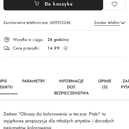
Do koszyka
Zamówienie telefoniczne: 609513246
Zostaw telefon
Dostępność
Wysyłka w ciągu:
24 godziny
i
Wyślij
Cena przesyłki:
14.99
dostawa
OPIS
PARAMETRY
INFORMACJE
OPINIE
ZA
DUKTU
DOT.
(0)
PYT
BEZPIECZEŃSTWA
Zestaw "Obrazy do kolorowania w teczce: Ptaki" to
wyjątkowa propozycja dla młodych artystów i dorosłych
pasjonatów kolorowania.