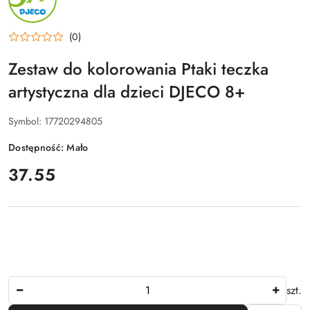
(0)
Zestaw do kolorowania Ptaki teczka
artystyczna dla dzieci DJECO 8+
Symbol:
17720294805
Dostępność:
Mało
cena:
37.55
Ilość
szt.