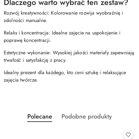
Dlaczego warto wybrać ten zestaw?
Rozwój kreatywności: Kolorowanie rozwija wyobraźnię i
zdolności manualne.
Relaks i koncentracja: Idealne zajęcie na uspokojenie i
poprawę koncentracji.
Estetyczne wykonanie: Wysokiej jakości materiały zapewniają
trwałość i satysfakcję z pracy.
Idealny prezent dla każdego, kto ceni sztukę i relaksujące
zajęcia twórcze.
Produkty
Produkty
Polecane
Podobne produkty
Pomiń karuzelę produktów
o
o
statusie:
statusie: