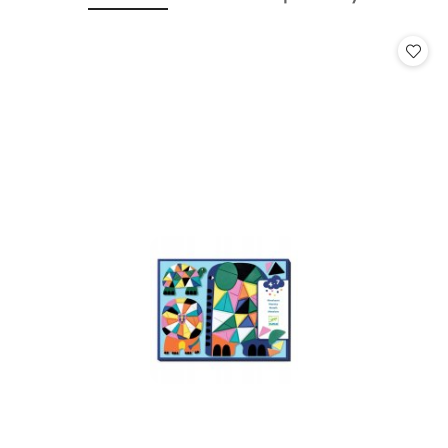
Pomiń karuzelę produktów
o
o
statusie:
statusie: