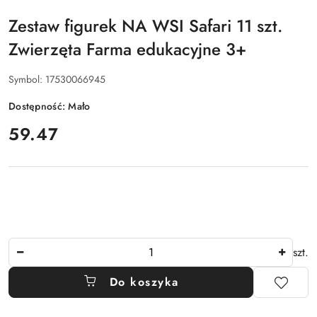
Zestaw figurek NA WSI Safari 11 szt.
Zwierzęta Farma edukacyjne 3+
Symbol:
17530066945
Dostępność:
Mało
cena:
59.47
Ilość
szt.
Do koszyka