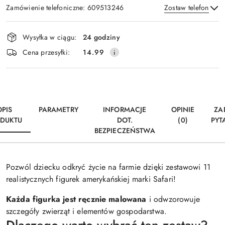
Zamówienie telefoniczne: 609513246
Zostaw telefon
Dostępność
Wysyłka w ciągu:
24 godziny
i
Wyślij
Cena przesyłki:
14.99
dostawa
OPIS
PARAMETRY
INFORMACJE
OPINIE
ZA
DUKTU
DOT.
(0)
PYT
BEZPIECZEŃSTWA
Pozwól dziecku odkryć życie na farmie dzięki zestawowi 11
realistycznych figurek amerykańskiej marki Safari!
Każda figurka jest ręcznie malowana
i odwzorowuje
szczegóły zwierząt i elementów gospodarstwa.