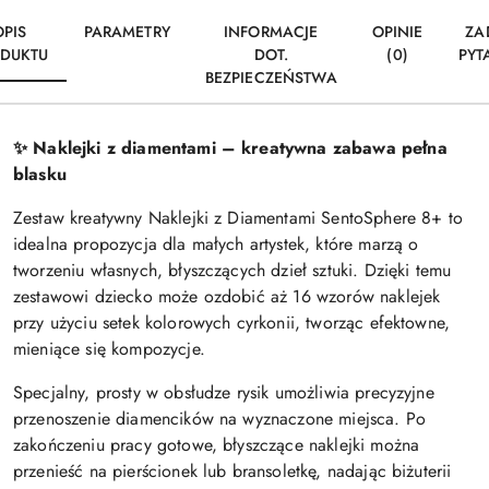
OPIS
PARAMETRY
INFORMACJE
OPINIE
ZA
DUKTU
DOT.
(0)
PYT
BEZPIECZEŃSTWA
✨ Naklejki z diamentami – kreatywna zabawa pełna
blasku
Zestaw kreatywny Naklejki z Diamentami SentoSphere 8+ to
idealna propozycja dla małych artystek, które marzą o
tworzeniu własnych, błyszczących dzieł sztuki. Dzięki temu
zestawowi dziecko może ozdobić aż 16 wzorów naklejek
przy użyciu setek kolorowych cyrkonii, tworząc efektowne,
mieniące się kompozycje.
Specjalny, prosty w obsłudze rysik umożliwia precyzyjne
przenoszenie diamencików na wyznaczone miejsca. Po
zakończeniu pracy gotowe, błyszczące naklejki można
przenieść na pierścionek lub bransoletkę, nadając biżuterii