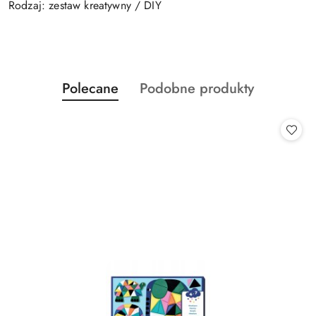
Rodzaj: zestaw kreatywny / DIY
Produkty
Produkty
Polecane
Podobne produkty
Pomiń karuzelę produktów
o
o
statusie:
statusie: