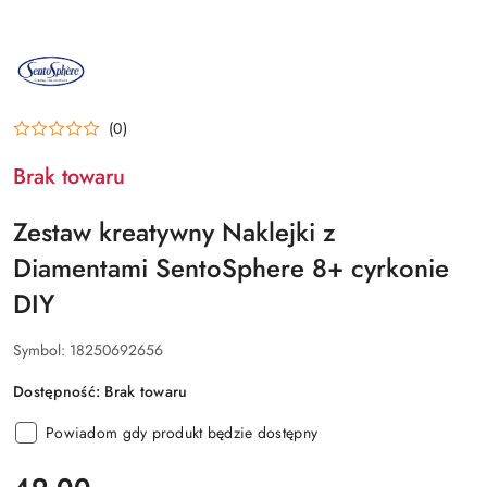
NAZWA
PRODUCENTA:
SENTOSPHERE
(0)
Brak towaru
Zestaw kreatywny Naklejki z
Diamentami SentoSphere 8+ cyrkonie
DIY
Symbol:
18250692656
Dostępność:
Brak towaru
Powiadom gdy produkt będzie dostępny
cena: