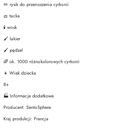
✏️ rysik do przenoszenia cyrkonii
🧺 tacka
🕯️ wosk
🖌️ lakier
🖌️ pędzel
🌈 ok. 1000 różnokolorowych cyrkonii
👧 Wiek dziecka
8+
🏭 Informacje dodatkowe
Producent: SentoSphere
Kraj produkcji: Francja