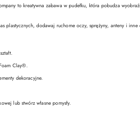
ompany to kreatywna zabawa w pudełku, która pobudza wyobraźni
s plastycznych, dodawaj ruchome oczy, sprężyny, anteny i inne d
ztałt.
 Foam Clay®.
elementy dekoracyjne.
azkowej lub stwórz własne pomysły.