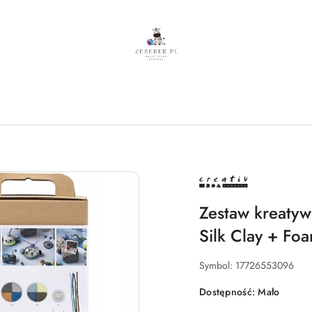
NAZWA
PRODUCENTA:
CREATIV
COMPANY
Zestaw kreatyw
Silk Clay + Fo
Symbol:
17726553096
Dostępność:
Mało