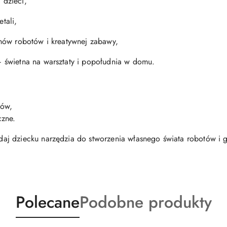
 dzieci,
tali,
anów robotów i kreatywnej zabawy,
 świetna na warsztaty i popołudnia w domu.
tów,
czne.
j dziecku narzędzia do stworzenia własnego świata robotów i 
Produkty
Produkty
Polecane
Podobne produkty
o
o