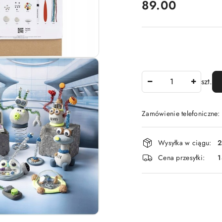
cena:
89.00
Ilość
szt.
Zamówienie telefoniczne
Dostępność
Wysyłka w ciągu:
2
i
Cena przesyłki:
1
dostawa