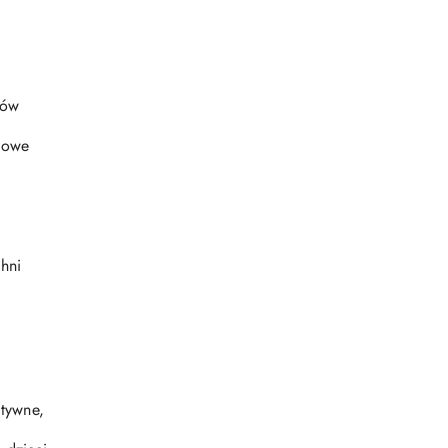
tów
alowe
hni
atywne,