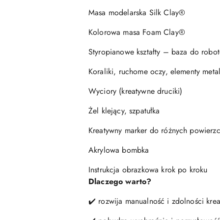
Masa modelarska Silk Clay®
Kolorowa masa Foam Clay®
Styropianowe kształty – baza do robo
Koraliki, ruchome oczy, elementy met
Wyciory (kreatywne druciki)
Żel klejący, szpatułka
Kreatywny marker do różnych powierzc
Akrylowa bombka
Instrukcja obrazkowa krok po kroku
Dlaczego warto?
✔️ rozwija manualność i zdolności kre